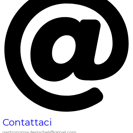
Contattaci
gastronomia.demicheli@gmail.com