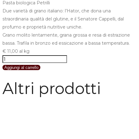
Pasta biologica Petrilli
Due varietà di grano italiano: l’Hator, che dona una
straordinaria qualità del glutine, e il Senatore Cappelli, dal
profumo e proprietà nutritive uniche.
Grano molito lentamente, grana grossa e resa di estrazione
bassa. Trafila in bronzo ed essicazione a bassa temperatura.
€ 11,00 al kg
Rigatoni
quantità
Aggiungi al carrello
Altri prodotti