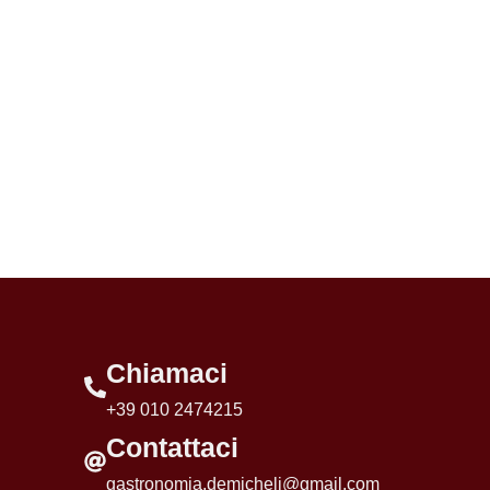
Chiamaci
+39 010 2474215
Contattaci
gastronomia.demicheli@gmail.com