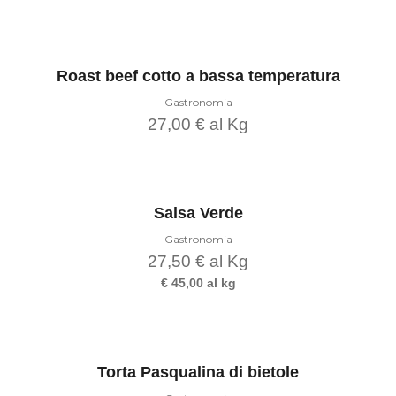
pagina
del
Aggiungi al carrello
prodotto
Roast beef cotto a bassa temperatura
Gastronomia
27,00
€
al Kg
Questo
prodotto
Scegli
ha
più
varianti.
Le
Salsa Verde
opzioni
possono
Gastronomia
essere
27,50
€
al Kg
scelte
nella
€ 45,00 al kg
pagina
del
Questo
prodotto
prodotto
Scegli
ha
più
varianti.
Le
Torta Pasqualina di bietole
opzioni
possono