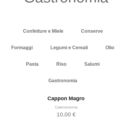
I prodotti che proponiamo rappresentano il meglio della nostra tra
garantendo qualità, autenticità e rispetto per l'ambi
Confetture e Miele
Conserve
Formaggi
Legumi e Cereali
Olio
Pasta
Riso
Salumi
Gastronomia
Cappon Magro
Gastronomia
10,00
€
Aggiungi al carrello