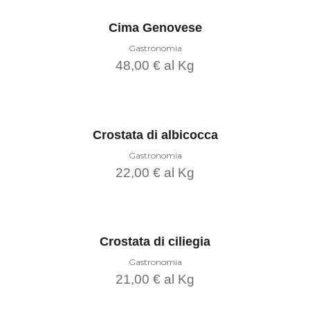
Cima Genovese
Gastronomia
48,00
€
al Kg
Questo
prodotto
Scegli
ha
più
varianti.
Le
Crostata di albicocca
opzioni
possono
Gastronomia
essere
22,00
€
al Kg
scelte
nella
pagina
Questo
del
prodotto
Scegli
prodotto
ha
più
varianti.
Le
Crostata di ciliegia
opzioni
possono
Gastronomia
essere
21,00
€
al Kg
scelte
nella
pagina
Questo
del
prodotto