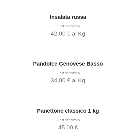
Scegli
prodotto
ha
più
varianti.
Le
Insalata russa
opzioni
possono
Gastronomia
essere
42,00
€
al Kg
scelte
nella
pagina
Questo
del
prodotto
Scegli
prodotto
ha
più
varianti.
Le
Pandolce Genovese Basso
opzioni
possono
Gastronomia
essere
34,00
€
al Kg
scelte
nella
pagina
Questo
del
prodotto
Scegli
prodotto
ha
più
varianti.
Le
Panettone classico 1 kg
opzioni
possono
Gastronomia
essere
45,00
€
scelte
nella
pagina