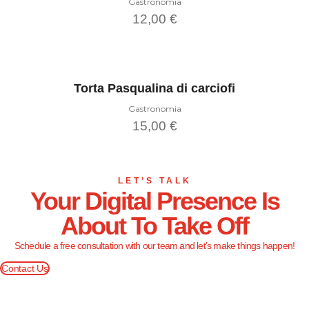
Gastronomia
essere
12,00
€
scelte
nella
pagina
del
Aggiungi al carrello
prodotto
Torta Pasqualina di carciofi
Gastronomia
15,00
€
Aggiungi al carrello
LET’S TALK
Your Digital Presence Is
About To Take Off
Schedule a free consultation with our team and let’s make things happen!
Contact Us