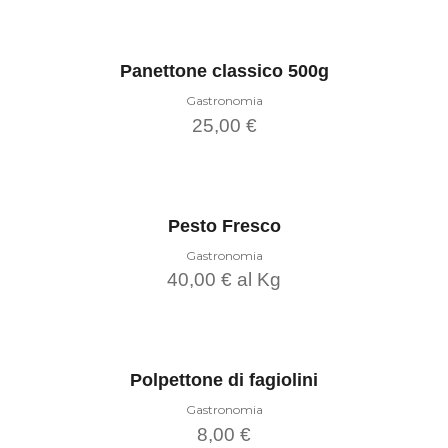
del
Leggi tutto
prodotto
Panettone classico 500g
Gastronomia
25,00
€
Leggi tutto
Pesto Fresco
Gastronomia
40,00
€
al Kg
Questo
prodotto
Scegli
ha
più
varianti.
Le
Polpettone di fagiolini
opzioni
possono
Gastronomia
essere
8,00
€
scelte
nella